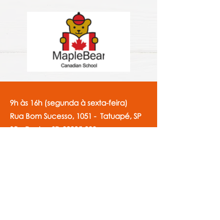
9h às 16h (segunda à sexta-feira)
Rua Bom Sucesso, 1051 - Tatuapé, SP
São Paulo - SP,
03305-000
11 2941-7255
11 99655-9141
Gestão de Projetos
11 94484-4147
Administrativo & Financeiro
eloin@eloin.com